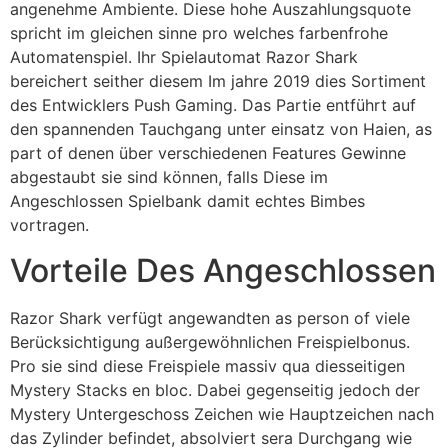
angenehme Ambiente. Diese hohe Auszahlungsquote
spricht im gleichen sinne pro welches farbenfrohe
Automatenspiel. Ihr Spielautomat Razor Shark
bereichert seither diesem Im jahre 2019 dies Sortiment
des Entwicklers Push Gaming. Das Partie entführt auf
den spannenden Tauchgang unter einsatz von Haien, as
part of denen über verschiedenen Features Gewinne
abgestaubt sie sind können, falls Diese im
Angeschlossen Spielbank damit echtes Bimbes
vortragen.
Vorteile Des Angeschlossen
Razor Shark verfügt angewandten as person of viele
Berücksichtigung außergewöhnlichen Freispielbonus.
Pro sie sind diese Freispiele massiv qua diesseitigen
Mystery Stacks en bloc. Dabei gegenseitig jedoch der
Mystery Untergeschoss Zeichen wie Hauptzeichen nach
das Zylinder befindet, absolviert sera Durchgang wie