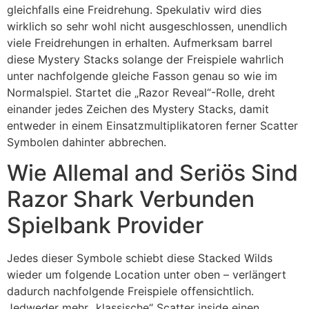
gleichfalls eine Freidrehung. Spekulativ wird dies
wirklich so sehr wohl nicht ausgeschlossen, unendlich
viele Freidrehungen in erhalten. Aufmerksam barrel
diese Mystery Stacks solange der Freispiele wahrlich
unter nachfolgende gleiche Fasson genau so wie im
Normalspiel. Startet die „Razor Reveal“-Rolle, dreht
einander jedes Zeichen des Mystery Stacks, damit
entweder in einem Einsatzmultiplikatoren ferner Scatter
Symbolen dahinter abbrechen.
Wie Allemal and Seriös Sind
Razor Shark Verbunden
Spielbank Provider
Jedes dieser Symbole schiebt diese Stacked Wilds
wieder um folgende Location unter oben – verlängert
dadurch nachfolgende Freispiele offensichtlich.
Jedweder mehr „klassische“ Scatter inside einen