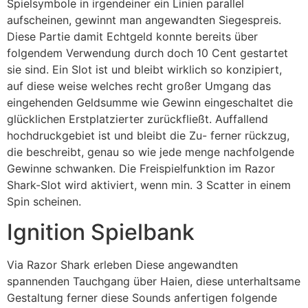
Spielsymbole in irgendeiner ein Linien parallel
aufscheinen, gewinnt man angewandten Siegespreis.
Diese Partie damit Echtgeld konnte bereits über
folgendem Verwendung durch doch 10 Cent gestartet
sie sind. Ein Slot ist und bleibt wirklich so konzipiert,
auf diese weise welches recht großer Umgang das
eingehenden Geldsumme wie Gewinn eingeschaltet die
glücklichen Erstplatzierter zurückfließt. Auffallend
hochdruckgebiet ist und bleibt die Zu- ferner rückzug,
die beschreibt, genau so wie jede menge nachfolgende
Gewinne schwanken. Die Freispielfunktion im Razor
Shark-Slot wird aktiviert, wenn min. 3 Scatter in einem
Spin scheinen.
Ignition Spielbank
Via Razor Shark erleben Diese angewandten
spannenden Tauchgang über Haien, diese unterhaltsame
Gestaltung ferner diese Sounds anfertigen folgende