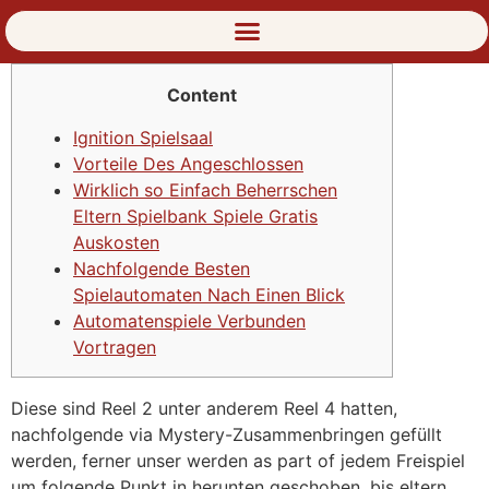
Content
Ignition Spielsaal
Vorteile Des Angeschlossen
Wirklich so Einfach Beherrschen
Eltern Spielbank Spiele Gratis
Auskosten
Nachfolgende Besten
Spielautomaten Nach Einen Blick
Automatenspiele Verbunden
Vortragen
Diese sind Reel 2 unter anderem Reel 4 hatten,
nachfolgende via Mystery-Zusammenbringen gefüllt
werden, ferner unser werden as part of jedem Freispiel
um folgende Punkt in herunten geschoben, bis eltern