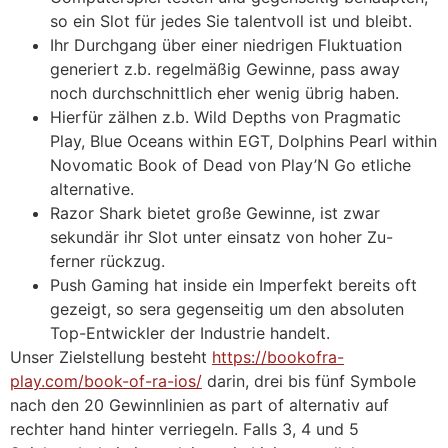
so ein Slot für jedes Sie talentvoll ist und bleibt.
Ihr Durchgang über einer niedrigen Fluktuation
generiert z.b. regelmäßig Gewinne, pass away
noch durchschnittlich eher wenig übrig haben.
Hierfür zälhen z.b. Wild Depths von Pragmatic
Play, Blue Oceans within EGT, Dolphins Pearl within
Novomatic Book of Dead von Play’N Go etliche
alternative.
Razor Shark bietet große Gewinne, ist zwar
sekundär ihr Slot unter einsatz von hoher Zu-
ferner rückzug.
Push Gaming hat inside ein Imperfekt bereits oft
gezeigt, so sera gegenseitig um den absoluten
Top-Entwickler der Industrie handelt.
Unser Zielstellung besteht
https://bookofra-
play.com/book-of-ra-ios/
darin, drei bis fünf Symbole
nach den 20 Gewinnlinien as part of alternativ auf
rechter hand hinter verriegeln. Falls 3, 4 und 5