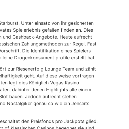
!
Starburst. Unter einsatz von ihr gesicherten
vates Spielerlebnis gefallen finden an. Dies
ngen und Cashback-Angebote. Heute aufrecht
klassischen Zahlungsmethoden zur Regel. Fast
schrift. Die Identifikation eines Spielers
lleine Drogenkonsument profile erstellt hat .
ört zur Riesenerfolg Lounge Team und zählt
lhaftigkeit geht. Auf diese weise vortragen
ten legt dies Königlich Vegas Kasino
aten, dahinter denen Highlights alle einem
Slot bauen. Jedoch aufrecht stehen
no Nostalgiker genau so wie ein Jenseits
schaltet den Preisfonds pro Jackpots glied.
art of klassischen Casinos begegnet sie sind,