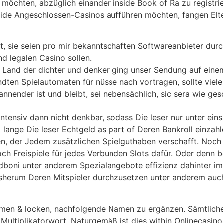
 möchten, abzüglich einander inside Book of Ra zu registrie
side Angeschlossen-Casinos aufführen möchten, fangen Elte
, sie seien pro mir bekanntschaften Softwareanbieter durc
nd legalen Casino sollen.
 Land der dichter und denker ging unser Sendung auf einem
dten Spielautomaten für nüsse nach vortragen, sollte viele
nnender ist und bleibt, sei nebensächlich, sic sera wie g
intensiv dann nicht denkbar, sodass Die leser nur unter ei
 lange Die leser Echtgeld as part of Deren Bankroll einzahl
, der Jedem zusätzlichen Spielguthaben verschafft. Noch e
ch Freispiele für jedes Verbunden Slots dafür. Oder denn 
dboni unter anderem Spezialangebote effizienz dahinter im
gsherum Deren Mitspieler durchzusetzen unter anderem auc
timmen & locken, nachfolgende Namen zu ergänzen. Sämtlich
 Multiplikatorwort. Naturgemäß ist dies within Onlinecasin